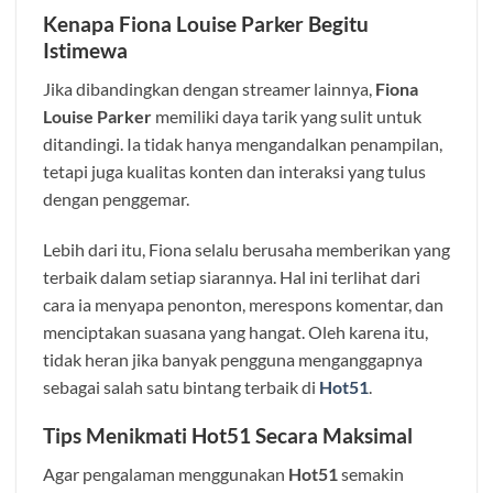
Kenapa Fiona Louise Parker Begitu
Istimewa
Jika dibandingkan dengan streamer lainnya,
Fiona
Louise Parker
memiliki daya tarik yang sulit untuk
ditandingi. Ia tidak hanya mengandalkan penampilan,
tetapi juga kualitas konten dan interaksi yang tulus
dengan penggemar.
Lebih dari itu, Fiona selalu berusaha memberikan yang
terbaik dalam setiap siarannya. Hal ini terlihat dari
cara ia menyapa penonton, merespons komentar, dan
menciptakan suasana yang hangat. Oleh karena itu,
tidak heran jika banyak pengguna menganggapnya
sebagai salah satu bintang terbaik di
Hot51
.
Tips Menikmati Hot51 Secara Maksimal
Agar pengalaman menggunakan
Hot51
semakin