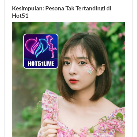
Kesimpulan: Pesona Tak Tertandingi di
Hot51