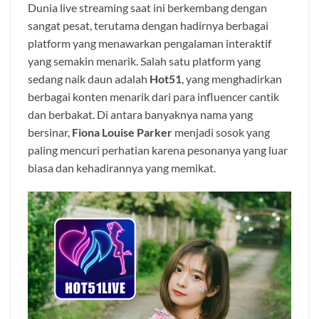
Dunia live streaming saat ini berkembang dengan
sangat pesat, terutama dengan hadirnya berbagai
platform yang menawarkan pengalaman interaktif
yang semakin menarik. Salah satu platform yang
sedang naik daun adalah
Hot51
, yang menghadirkan
berbagai konten menarik dari para influencer cantik
dan berbakat. Di antara banyaknya nama yang
bersinar,
Fiona Louise Parker
menjadi sosok yang
paling mencuri perhatian karena pesonanya yang luar
biasa dan kehadirannya yang memikat.