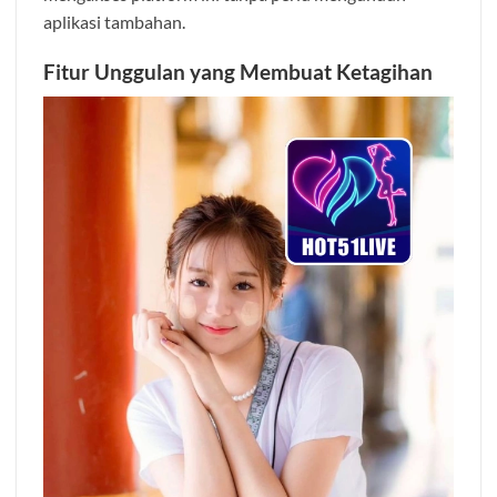
aplikasi tambahan.
Fitur Unggulan yang Membuat Ketagihan