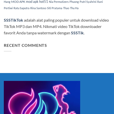
mod apk hot51
MOD APK
Hang
Nia Permutizers
Phuong
Putri Syahrini
Rani
Pertiwi
Ratu Saputra
Rina Santoso
Siti Pratama
Thao
Thu Ha
SSSTikTok
adalah alat paling populer untuk download video
TikTok MP3 dan MP4. Nikmati video TikTok downloader
favorit Anda tanpa watermark dengan
SSSTik
.
RECENT COMMENTS