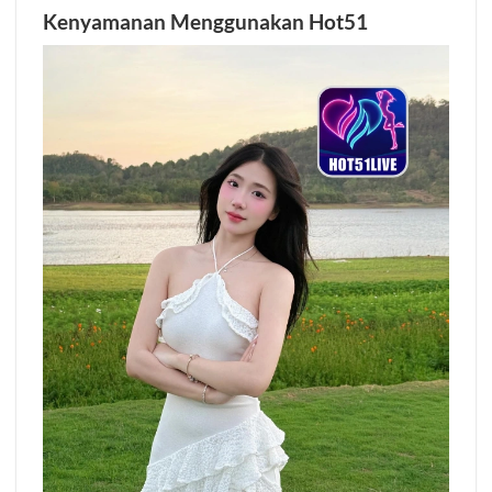
Kenyamanan Menggunakan Hot51