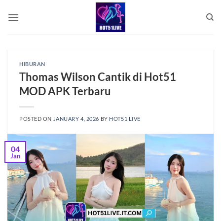
Skip
to
content
HIBURAN
Thomas Wilson Cantik di Hot51
MOD APK Terbaru
POSTED ON
JANUARY 4, 2026
BY
HOT51 LIVE
04
Jan