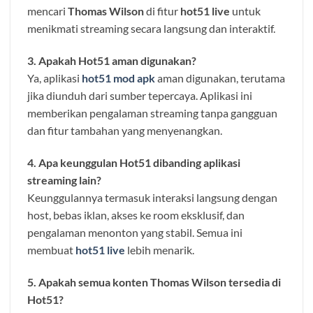
mencari
Thomas Wilson
di fitur
hot51 live
untuk
menikmati streaming secara langsung dan interaktif.
3. Apakah Hot51 aman digunakan?
Ya, aplikasi
hot51 mod apk
aman digunakan, terutama
jika diunduh dari sumber tepercaya. Aplikasi ini
memberikan pengalaman streaming tanpa gangguan
dan fitur tambahan yang menyenangkan.
4. Apa keunggulan Hot51 dibanding aplikasi
streaming lain?
Keunggulannya termasuk interaksi langsung dengan
host, bebas iklan, akses ke room eksklusif, dan
pengalaman menonton yang stabil. Semua ini
membuat
hot51 live
lebih menarik.
5. Apakah semua konten Thomas Wilson tersedia di
Hot51?