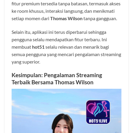
fitur premium tersedia tanpa batasan, termasuk akses
ke room khusus, interaksi langsung, dan menikmati
setiap momen dari
Thomas Wilson
tanpa gangguan.
Selain itu, aplikasi ini terus diperbarui sehingga
pengguna selalu mendapatkan fitur terbaru. Ini
membuat
hot51
selalu relevan dan menarik bagi
semua pengguna yang mencari pengalaman streaming
yang superior.
Kesimpulan: Pengalaman Streaming
Terbaik Bersama Thomas Wilson