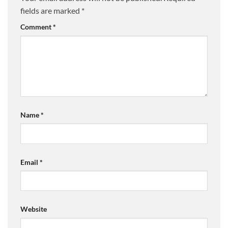
fields are marked
*
Comment
*
Name
*
Email
*
Website