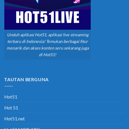
Unduh aplikasi Hot51, aplikasi live streaming
terbaru di Indonesia! Temukan berbagai fitur
menarik dan akses konten seru sekarang juga
di Hot51!
TAUTAN BERGUNA
Hot51
Hot 51
Hot51.net