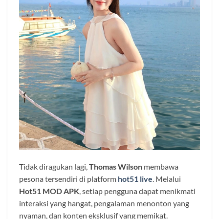
Tidak diragukan lagi,
Thomas Wilson
membawa
pesona tersendiri di platform
hot51 live
. Melalui
Hot51 MOD APK
, setiap pengguna dapat menikmati
interaksi yang hangat, pengalaman menonton yang
nyaman, dan konten eksklusif yang memikat.