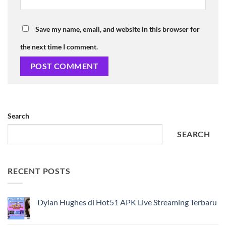
Save my name, email, and website in this browser for
the next time I comment.
Search
SEARCH
RECENT POSTS
Dylan Hughes di Hot51 APK Live Streaming Terbaru
No
Comments
on