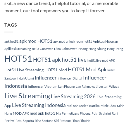
skit, a new dance trend, a helpful tutorial, or a memorable
moment, our tool empowers you to keep it forever.
TAGS
apk mod HOT51
Aplikasi Hiburan
apk hot51
apk mod unlock room hot51
Aplikasi Streaming
Bella Gunawan
Dina Rahmawati
Hoang
Hong Nhung
Hong Trang
HOT51
HOT51 apk
hot51 live
hot51 live mod APK
HOT51 Mod Apk
Hot51 Live Streaming
HOT51 Mod
Indah
Influencer
Influencer
Santoso
Indah Utami
Influencer Digital
Indonesia
Influencer Vietnam
Lan Phuong
Lan Rahmawati
Lestari Wijaya
Live Streaming
Live Streaming 2026
Live Streaming
Live Streaming Indonesia
App
Mai Anh
Melati Kartika
Minh Chau
Minh
mod apk hot51
MOD APK
Hang
Nia Permutizers
Phuong
Putri Syahrini
Rani
Pertiwi
Ratu Saputra
Rina Santoso
Siti Pratama
Thao
Thu Ha